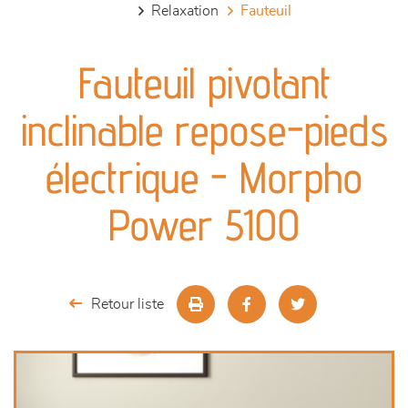
relaxation
fauteuil
canapés et fauteuils
Fauteuil pivotant
séjours
inclinable repose-pieds
meubles de complément
électrique - Morpho
chambres et dressing
Power 5100
literie
décoration
Retour liste