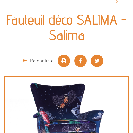
canapés et fauteuils
Fauteuil déco SALIMA -
séjours
Salima
meubles de complément
chambres et dressing
Retour liste
literie
décoration