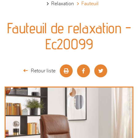
relaxation
fauteuil
canapés et fauteuils
Fauteuil de relaxation -
séjours
Ec20099
meubles de complément
chambres et dressing
Retour liste
literie
décoration