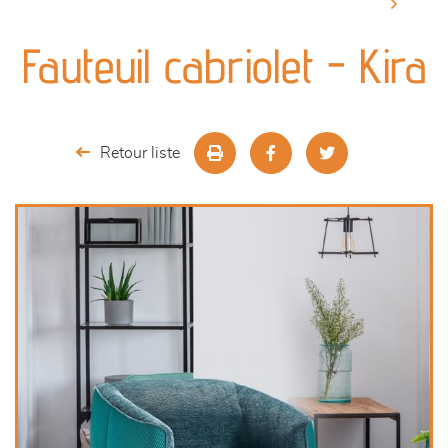
canapés et fauteuils
Fauteuil cabriolet - Kira
séjours
meubles de complément
Retour liste
chambres et dressing
literie
décoration