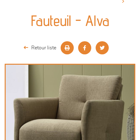
canapés et fauteuils
Fauteuil - Alva
séjours
meubles de complément
Retour liste
chambres et dressing
literie
décoration