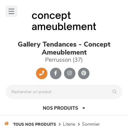
Panneau de gestion des cookies
lose
nu
Gallery Tendances - Concept
Ameublement
Perrusson (37)
NOS PRODUITS
literie
sommier
TOUS NOS PRODUITS