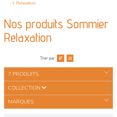
relaxation
canapés et fauteuils
Nos produits Sommier
séjours
Relaxation
meubles de complément
chambres et dressing
Trier par
literie
7 PRODUITS
décoration
COLLECTION
MARQUES