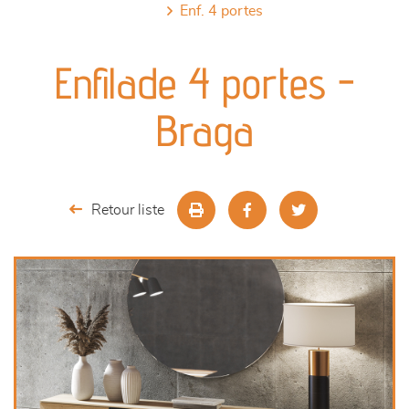
enf. 4 portes
canapés et fauteuils
Enfilade 4 portes -
séjours
Braga
meubles de complément
chambres et dressing
Retour liste
literie
décoration