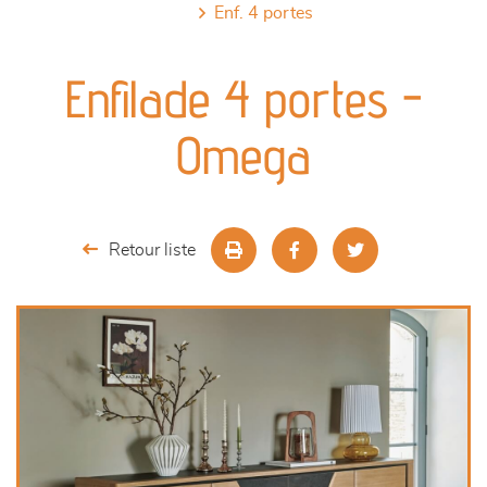
enf. 4 portes
canapés et fauteuils
Enfilade 4 portes -
séjours
Omega
meubles de complément
chambres et dressing
Retour liste
literie
décoration