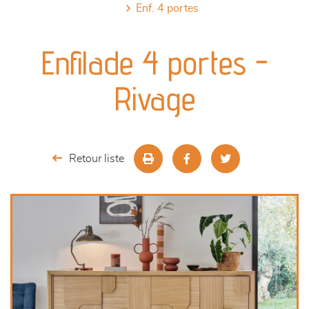
enf. 4 portes
canapés et fauteuils
Enfilade 4 portes -
séjours
Rivage
meubles de complément
chambres et dressing
Retour liste
literie
décoration