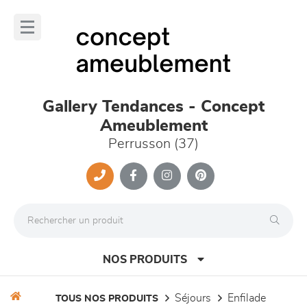
Panneau de gestion des cookies
lose
nu
Gallery Tendances - Concept
Ameublement
Perrusson (37)
NOS PRODUITS
séjours
enfilade
TOUS NOS PRODUITS