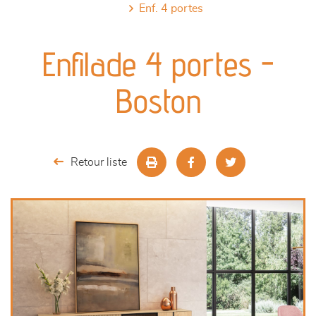
enf. 4 portes
canapés et fauteuils
Enfilade 4 portes -
séjours
Boston
meubles de complément
chambres et dressing
Retour liste
literie
décoration