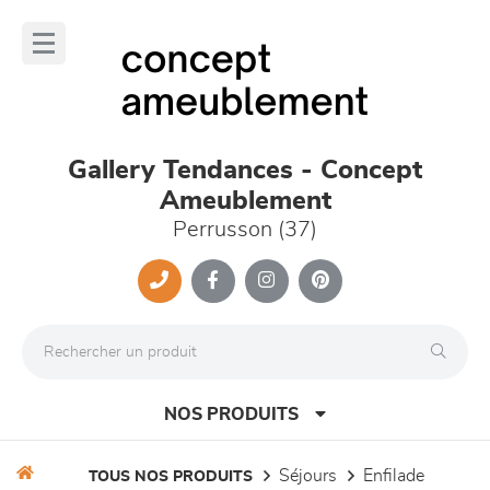
Panneau de gestion des cookies
lose
nu
Gallery Tendances - Concept
Ameublement
Perrusson (37)
NOS PRODUITS
séjours
enfilade
TOUS NOS PRODUITS