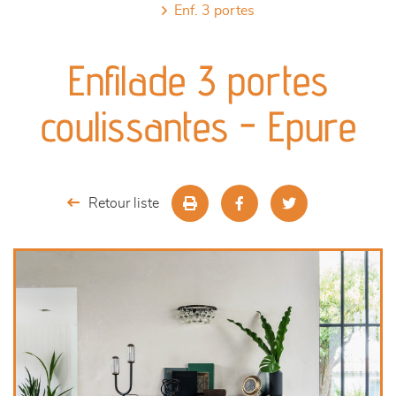
enf. 3 portes
canapés et fauteuils
Enfilade 3 portes
séjours
coulissantes - Epure
meubles de complément
chambres et dressing
Retour liste
literie
décoration