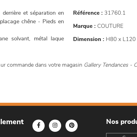
derrière et séparation en
Référence :
31760.1
e placage chêne - Pieds en
Marque :
COUTURE
hane solvant, métal laque
Dimension :
H80 x L120 
le sur commande dans votre magasin
Gallery Tendances -
blement
Nos produ