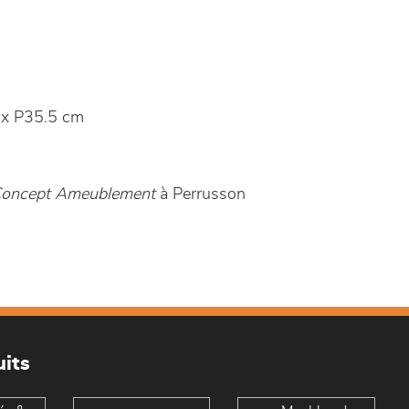
x P35.5 cm
 Concept Ameublement
à Perrusson
its