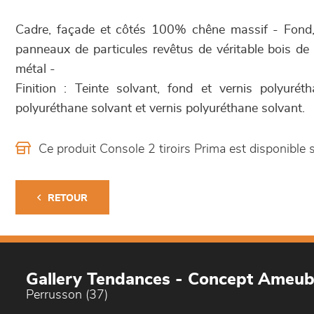
Cadre, façade et côtés 100% chêne massif - Fond, 
panneaux de particules revêtus de véritable bois d
métal -
Finition : Teinte solvant, fond et vernis polyurét
polyuréthane solvant et vernis polyuréthane solvant.
Ce produit Console 2 tiroirs Prima est disponib
RETOUR
Gallery Tendances - Concept Ameu
Perrusson (37)