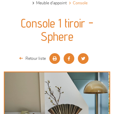
meuble d'appoint
console
canapés et fauteuils
Console 1 tiroir -
séjours
Sphere
meubles de complément
chambres et dressing
Retour liste
literie
décoration