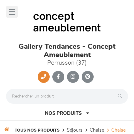
Panneau de gestion des cookies
lose
nu
Gallery Tendances - Concept
Ameublement
Perrusson (37)
NOS PRODUITS
séjours
chaise
chaise
TOUS NOS PRODUITS