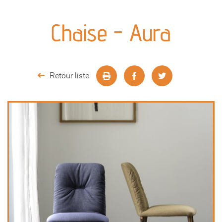
canapés et fauteuils
Chaise - Aura
séjours
meubles de complément
Retour liste
chambres et dressing
literie
décoration