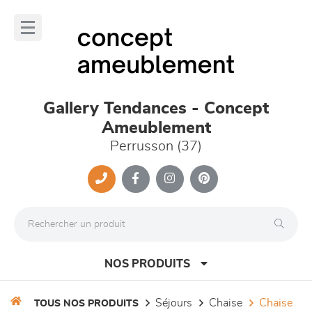
Panneau de gestion des cookies
lose
nu
Gallery Tendances - Concept
Ameublement
Perrusson (37)
NOS PRODUITS
séjours
chaise
chaise
TOUS NOS PRODUITS