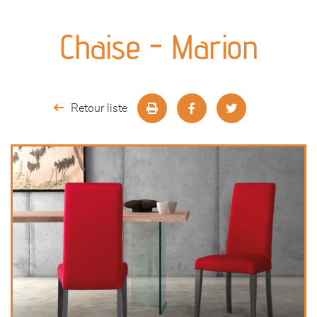
canapés et fauteuils
Chaise - Marion
séjours
meubles de complément
Retour liste
chambres et dressing
literie
décoration