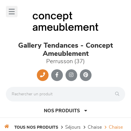
Panneau de gestion des cookies
lose
nu
Gallery Tendances - Concept
Ameublement
Perrusson (37)
NOS PRODUITS
séjours
chaise
chaise
TOUS NOS PRODUITS