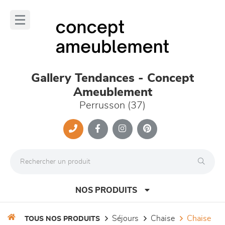
Panneau de gestion des cookies
lose
nu
Gallery Tendances - Concept
Ameublement
Perrusson (37)
NOS PRODUITS
séjours
chaise
chaise
TOUS NOS PRODUITS