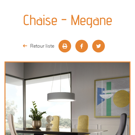
canapés et fauteuils
Chaise - Megane
séjours
meubles de complément
Retour liste
chambres et dressing
literie
décoration