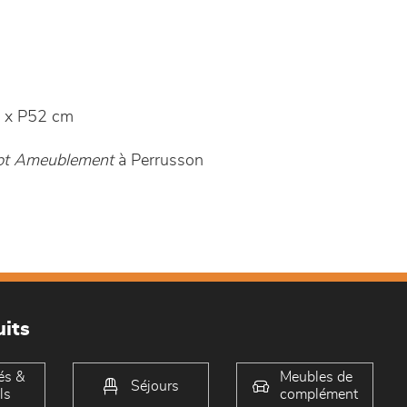
 x P52 cm
ept Ameublement
à Perrusson
its
és &
Meubles de
Séjours
ls
complément