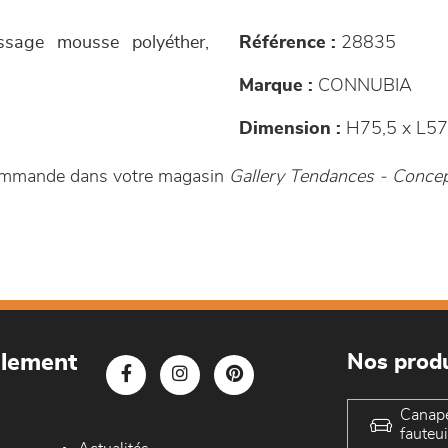
issage mousse polyéther,
Référence :
28835
Marque :
CONNUBIA
Dimension :
H75,5 x L57
commande dans votre magasin
Gallery Tendances - Conc
blement
Nos produ
Canap
fauteui