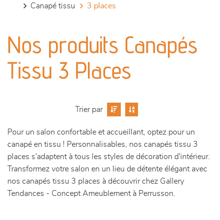
canapé tissu
3 places
canapés et fauteuils
Nos produits Canapés
séjours
Tissu 3 Places
meubles de complément
chambres et dressing
Trier par
literie
Pour un salon confortable et accueillant, optez pour un
canapé en tissu ! Personnalisables, nos canapés tissu 3
décoration
places s'adaptent à tous les styles de décoration d'intérieur.
Transformez votre salon en un lieu de détente élégant avec
nos canapés tissu 3 places à découvrir chez Gallery
Tendances - Concept Ameublement à Perrusson.