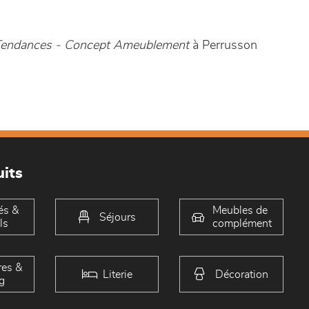
 Tendances - Concept Ameublement
à Perrusson
its
és &
Meubles de
Séjours
ls
complément
es &
Literie
Décoration
g