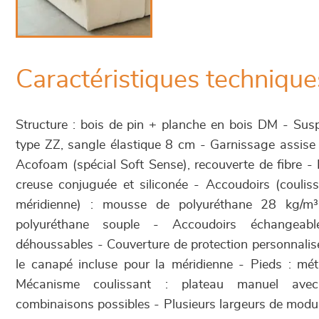
Caractéristiques technique
Structure : bois de pin + planche en bois DM - Susp
type ZZ, sangle élastique 8 cm - Garnissage assise
Acofoam (spécial Soft Sense), recouverte de fibre - D
creuse conjuguée et siliconée - Accoudoirs (coulis
méridienne) : mousse de polyuréthane 28 kg/m
polyuréthane souple - Accoudoirs échangeab
déhoussables - Couverture de protection personnali
le canapé incluse pour la méridienne - Pieds : mét
Mécanisme coulissant : plateau manuel av
combinaisons possibles - Plusieurs largeurs de modul