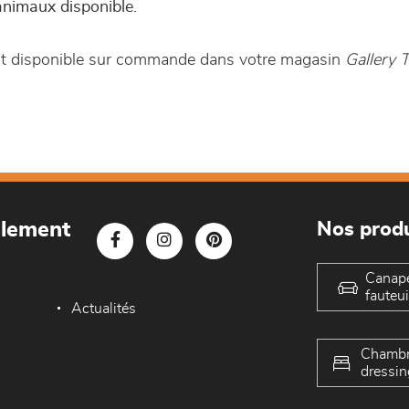
animaux disponible.
est disponible sur commande dans votre magasin
Gallery
blement
Nos produ
Canap
fauteui
Actualités
Chambr
dressin