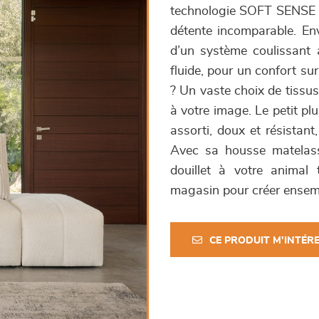
technologie SOFT SENSE qu
détente incomparable. En
d’un système coulissant 
fluide, pour un confort su
? Un vaste choix de tissus
à votre image. Le petit pl
assorti, doux et résistant
Avec sa housse matelassé
douillet à votre animal
magasin pour créer ensemb
CE PRODUIT M'INTÉR