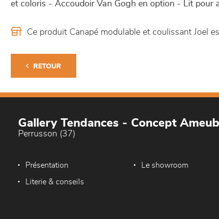
et coloris - Accoudoir Van Gogh en option - Lit pour 
Ce produit Canapé modulable et coulissant Joel 
RETOUR
Gallery Tendances - Concept Ameu
Perrusson (37)
Présentation
Le showroom
Literie & conseils