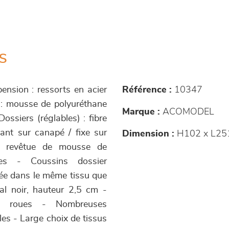
s
ension : ressorts en acier
Référence :
10347
 : mousse de polyuréthane
Marque :
ACOMODEL
ossiers (réglables) : fibre
sant sur canapé / fixe sur
Dimension :
H102 x L25
³ revêtue de mousse de
les - Coussins dossier
sée dans le même tissu que
al noir, hauteur 2,5 cm -
ec roues - Nombreuses
es - Large choix de tissus