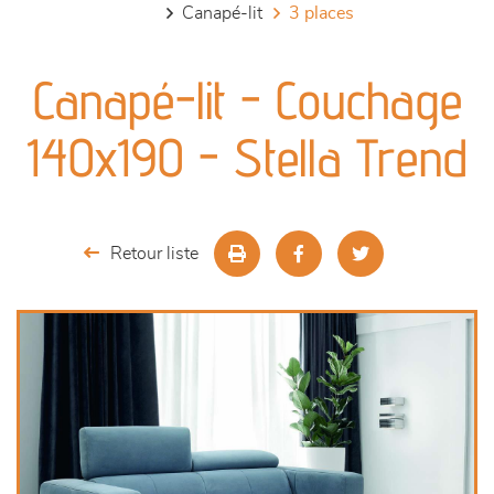
canapé-lit
3 places
canapés et fauteuils
Canapé-lit - Couchage
séjours
140x190 - Stella Trend
meubles de complément
chambres et dressing
Retour liste
literie
décoration