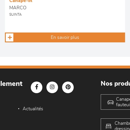
Canapé-lit
MARCO
SUINTA
En savoir plus
blement
Nos produ
Canap
fauteui
Actualités
Chambr
dressin