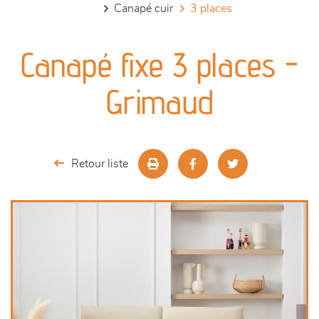
canapé cuir
3 places
canapés et fauteuils
Canapé fixe 3 places -
séjours
Grimaud
meubles de complément
chambres et dressing
Retour liste
literie
décoration