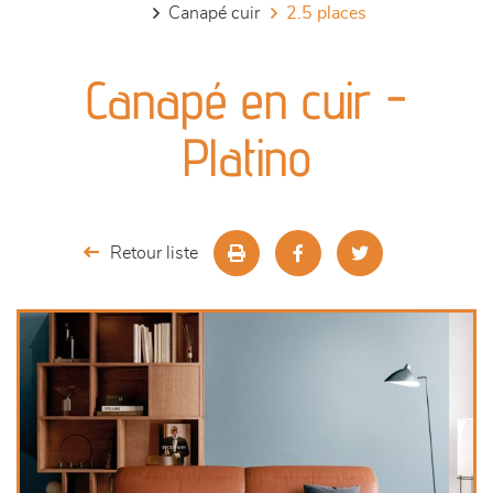
canapé cuir
2.5 places
canapés et fauteuils
Canapé en cuir -
séjours
Platino
meubles de complément
chambres et dressing
Retour liste
literie
décoration