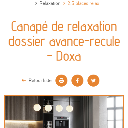
relaxation
2.5 places relax
canapés et fauteuils
Canapé de relaxation
séjours
dossier avance-recule
meubles de complément
- Doxa
chambres et dressing
literie
Retour liste
décoration