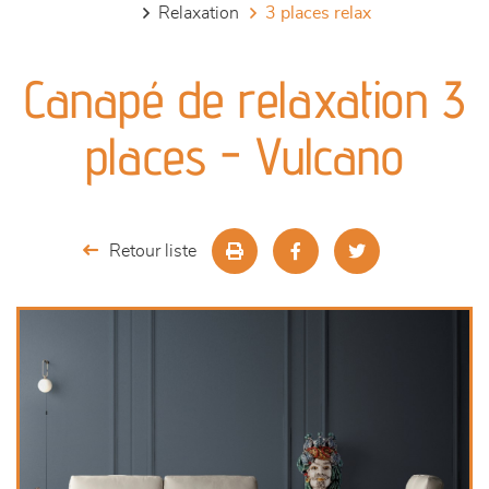
relaxation
3 places relax
canapés et fauteuils
Canapé de relaxation 3
séjours
places - Vulcano
meubles de complément
chambres et dressing
Retour liste
literie
décoration