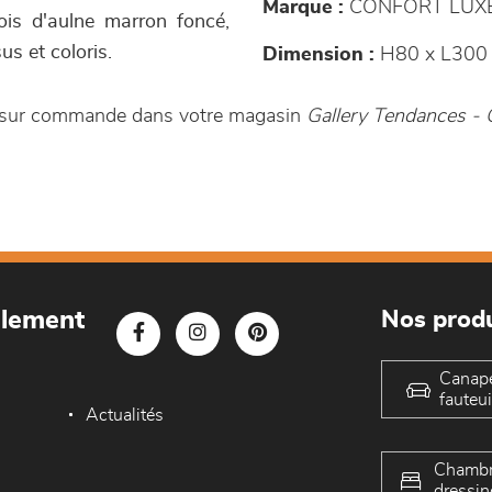
Marque :
CONFORT LUX
ois d'aulne marron foncé,
us et coloris.
Dimension :
H80 x L300
e sur commande dans votre magasin
Gallery Tendances 
blement
Nos produ
Canap
fauteui
Actualités
Chambr
dressin