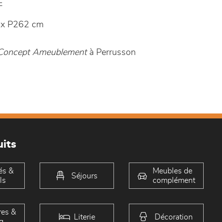
E
 x P262 cm
- Concept Ameublement
à Perrusson
its
és &
Meubles de
Séjours
ls
complément
es &
Literie
Décoration
g