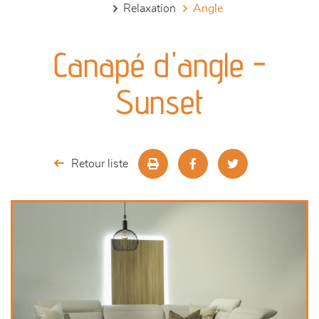
relaxation
angle
canapés et fauteuils
Canapé d'angle -
séjours
Sunset
meubles de complément
chambres et dressing
Retour liste
literie
décoration