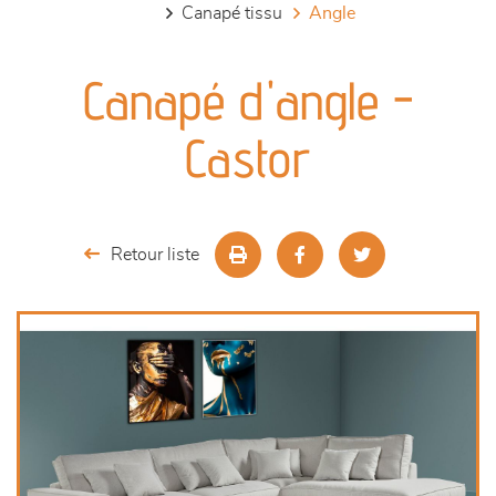
canapé tissu
angle
canapés et fauteuils
Canapé d'angle -
séjours
Castor
meubles de complément
chambres et dressing
Retour liste
literie
décoration