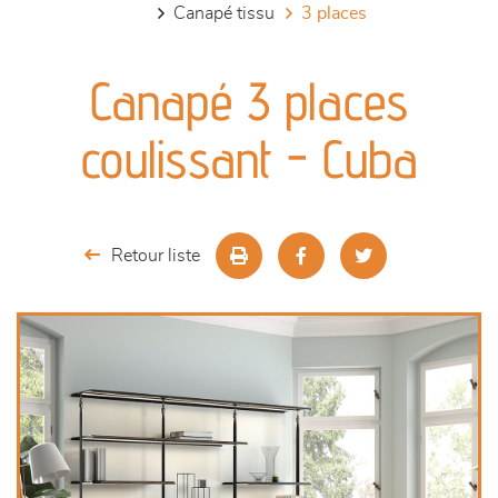
canapé tissu
3 places
canapés et fauteuils
Canapé 3 places
séjours
coulissant - Cuba
meubles de complément
chambres et dressing
Retour liste
literie
décoration