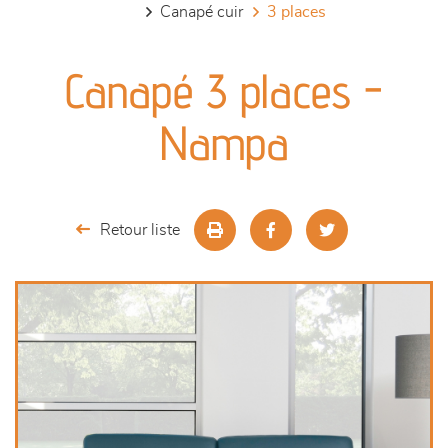
canapé cuir
3 places
canapés et fauteuils
Canapé 3 places -
séjours
Nampa
meubles de complément
chambres et dressing
Retour liste
literie
décoration