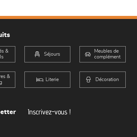
its
és &
Meubles de
Séjours
ls
complément
es &
Literie
Décoration
g
Inscrivez-vous !
etter