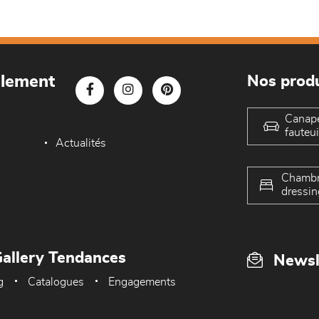
blement
Nos produ
Canap
fauteui
Actualités
Chambr
dressin
allery Tendances
Newsl
g
Catalogues
Engagements