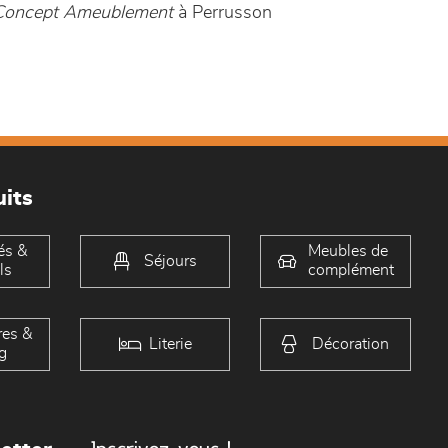
 Concept Ameublement
à Perrusson
its
és &
Meubles de
Séjours
ls
complément
es &
Literie
Décoration
g