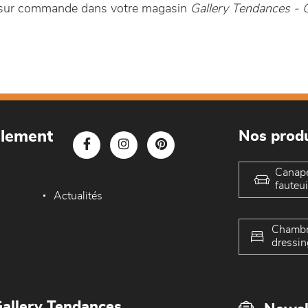
e sur commande dans votre magasin
Gallery Tendances -
blement
Nos produ
Canap
fauteui
Actualités
Chambr
dressin
allery Tendances