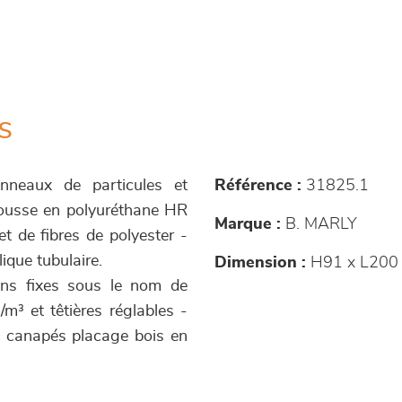
s
nneaux de particules et
Référence :
31825.1
mousse en polyuréthane HR
Marque :
B. MARLY
 de fibres de polyester -
ique tubulaire.
Dimension :
H91 x L200
ins fixes sous le nom de
³ et têtières réglables -
s canapés placage bois en