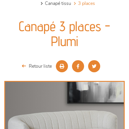
canapé tissu
3 places
canapés et fauteuils
Canapé 3 places -
séjours
Plumi
meubles de complément
chambres et dressing
Retour liste
literie
décoration