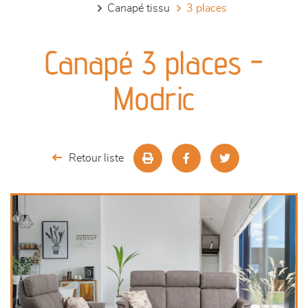
canapé tissu
3 places
canapés et fauteuils
Canapé 3 places -
séjours
Modric
meubles de complément
chambres et dressing
Retour liste
literie
décoration