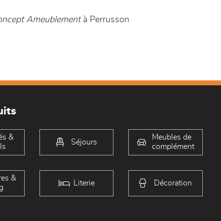
Concept Ameublement
à Perrusson
its
és &
Meubles de
Séjours
ls
complément
es &
Literie
Décoration
g