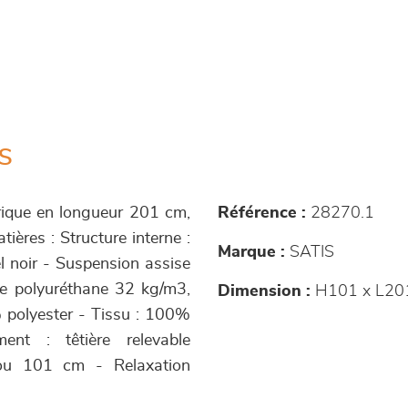
s
trique en longueur 201 cm,
Référence :
28270.1
ières : Structure interne :
Marque :
SATIS
kel noir - Suspension assise
ise polyuréthane 32 kg/m3,
Dimension :
H101 x L20
% polyester - Tissu : 100%
ent : têtière relevable
ou 101 cm - Relaxation