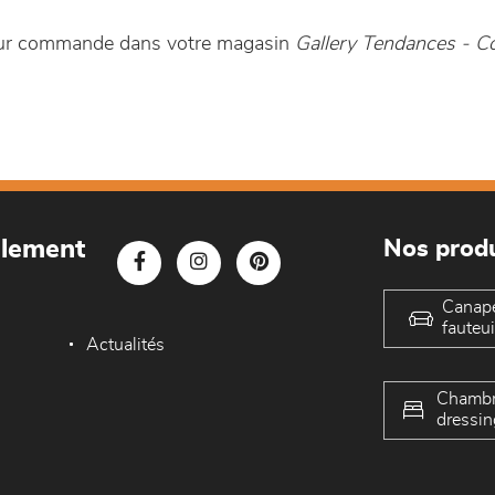
 sur commande dans votre magasin
Gallery Tendances - 
blement
Nos produ
Canap
fauteui
Actualités
Chambr
dressin