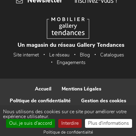
Inscrivez-vous !
Newsletter
Un magasin du réseau Gallery Tendances
Site internet
Le réseau
Blog
Catalogues
Engagements
Accueil
Mentions Légales
Politique de confidentialité
Gestion des cookies
Nous utilisons des cookies sur ce site pour améliorer votre
Contact
expérience utilisateur.
Oui, je suis d'accord
Interdire
Plus d'informations
Réalisé par WEB Enseignes
Politique de confidentialité