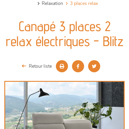
relaxation
3 places relax
canapés et fauteuils
Canapé 3 places 2
séjours
relax électriques - Blitz
meubles de complément
chambres et dressing
Retour liste
literie
décoration