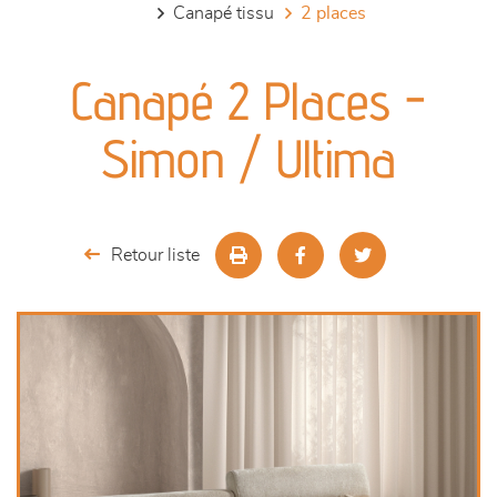
canapé tissu
2 places
canapés et fauteuils
Canapé 2 Places -
séjours
Simon / Ultima
meubles de complément
chambres et dressing
Retour liste
literie
décoration