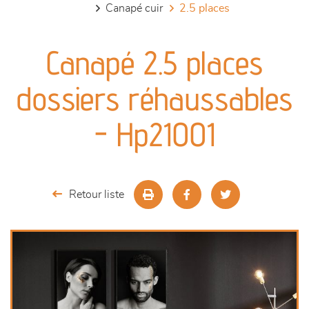
canapé cuir
2.5 places
canapés et fauteuils
Canapé 2.5 places
séjours
dossiers réhaussables
meubles de complément
- Hp21001
chambres et dressing
literie
Retour liste
décoration