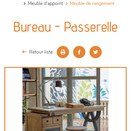
meuble d'appoint
meuble de rangement
canapés et fauteuils
Bureau - Passerelle
séjours
meubles de complément
Retour liste
chambres et dressing
literie
décoration