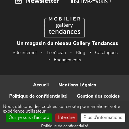
Inscrivez-vous !
Newsletter
Un magasin du réseau Gallery Tendances
Site internet
Le réseau
Blog
Catalogues
Engagements
Accueil
Mentions Légales
Politique de confidentialité
Gestion des cookies
Nous utilisons des cookies sur ce site pour améliorer votre
Contact
expérience utilisateur.
Oui, je suis d'accord
Interdire
Plus d'informations
Réalisé par WEB Enseignes
Politique de confidentialité