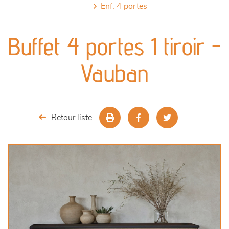
enf. 4 portes
canapés et fauteuils
Buffet 4 portes 1 tiroir -
séjours
Vauban
meubles de complément
chambres et dressing
Retour liste
literie
décoration