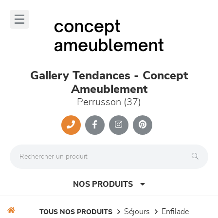
Panneau de gestion des cookies
lose
nu
Gallery Tendances - Concept
Ameublement
Perrusson (37)
NOS PRODUITS
séjours
enfilade
TOUS NOS PRODUITS