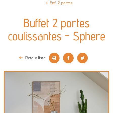
enf. 2 portes
canapés et fauteuils
Buffet 2 portes
séjours
coulissantes - Sphere
meubles de complément
chambres et dressing
Retour liste
literie
décoration