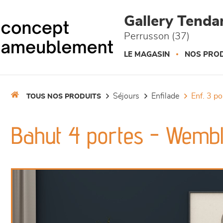
Panneau de gestion des cookies
Gallery Tend
Perrusson (37)
LE MAGASIN
NOS PROD
séjours
enfilade
enf. 3 p
TOUS NOS PRODUITS
Bahut 4 portes - Wemb