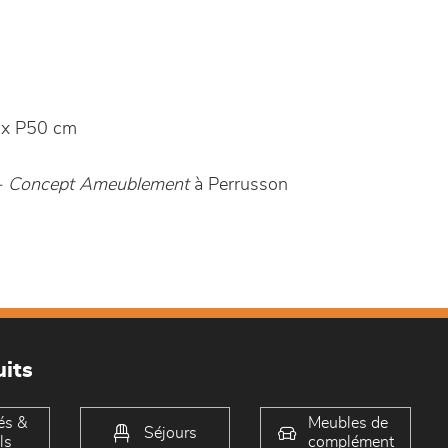
x P50 cm
 - Concept Ameublement
à Perrusson
its
és &
Meubles de
Séjours
ls
complément