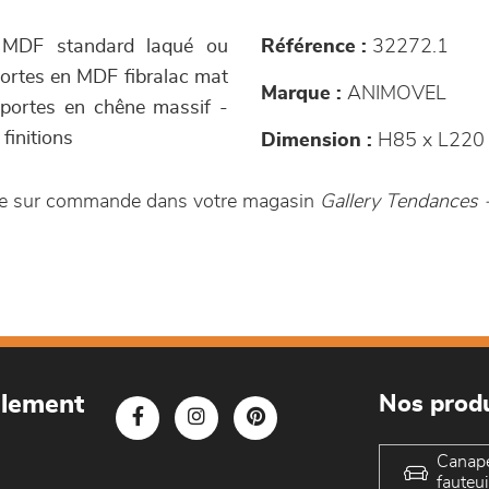
n MDF standard laqué ou
Référence :
32272.1
ortes en MDF fibralac mat
Marque :
ANIMOVEL
 portes en chêne massif -
finitions
Dimension :
H85 x L220 
le sur commande dans votre magasin
Gallery Tendances
blement
Nos produ
Canap
fauteui