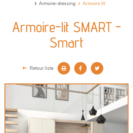
armoire-dressing
armoire lit
canapés et fauteuils
Armoire-lit SMART -
séjours
Smart
meubles de complément
chambres et dressing
Retour liste
literie
décoration