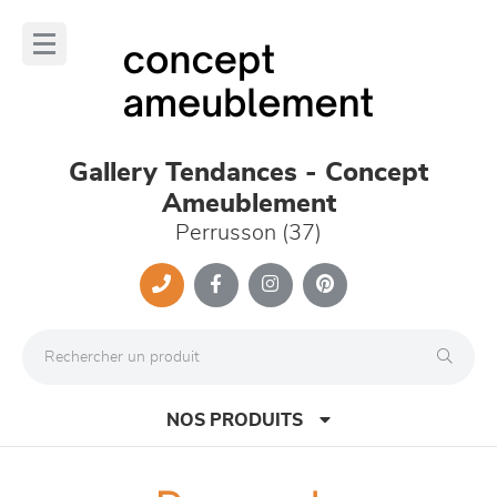
Panneau de gestion des cookies
lose
nu
Gallery Tendances - Concept
Ameublement
Perrusson (37)
NOS PRODUITS