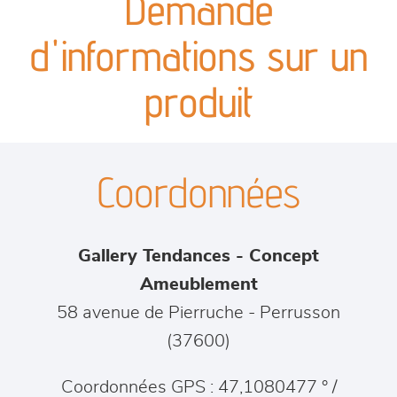
Demande
canapés et fauteuils
d'informations sur un
séjours
produit
meubles de complément
Coordonnées
chambres et dressing
literie
Gallery Tendances - Concept
décoration
Ameublement
58 avenue de Pierruche
-
Perrusson
(
37600
)
Coordonnées GPS : 47,1080477 ° /