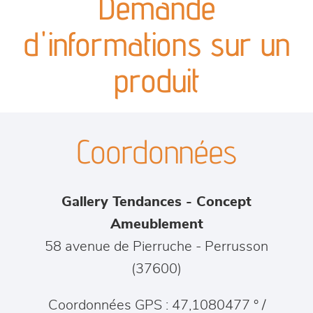
Demande
canapés et fauteuils
d'informations sur un
séjours
produit
meubles de complément
Coordonnées
chambres et dressing
literie
Gallery Tendances - Concept
décoration
Ameublement
58 avenue de Pierruche
-
Perrusson
(
37600
)
Coordonnées GPS : 47,1080477 ° /