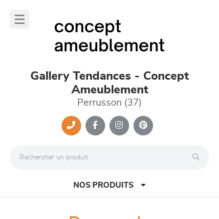
Panneau de gestion des cookies
lose
nu
Gallery Tendances - Concept
Ameublement
Perrusson (37)
NOS PRODUITS