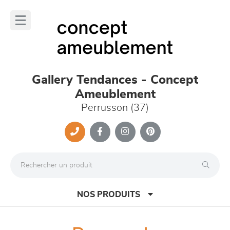
Panneau de gestion des cookies
lose
nu
Gallery Tendances - Concept
Ameublement
Perrusson (37)
NOS PRODUITS