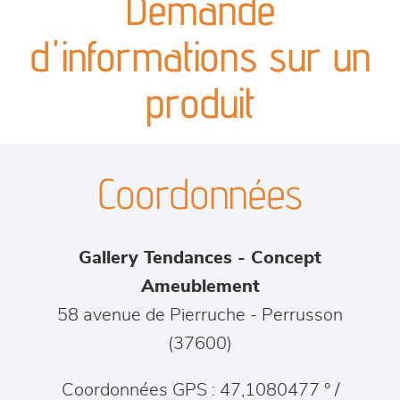
Demande
canapés et fauteuils
d'informations sur un
séjours
produit
meubles de complément
Coordonnées
chambres et dressing
literie
Gallery Tendances - Concept
décoration
Ameublement
58 avenue de Pierruche
-
Perrusson
(
37600
)
Coordonnées GPS : 47,1080477 ° /