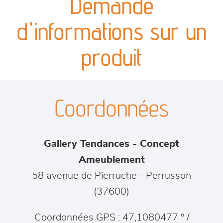
Demande
canapés et fauteuils
d'informations sur un
séjours
produit
meubles de complément
Coordonnées
chambres et dressing
literie
Gallery Tendances - Concept
décoration
Ameublement
58 avenue de Pierruche
-
Perrusson
(
37600
)
Coordonnées GPS : 47,1080477 ° /