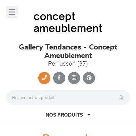
Panneau de gestion des cookies
lose
nu
Gallery Tendances - Concept
Ameublement
Perrusson (37)
NOS PRODUITS