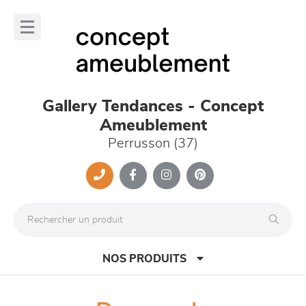
Panneau de gestion des cookies
lose
nu
Gallery Tendances - Concept
Ameublement
Perrusson (37)
NOS PRODUITS