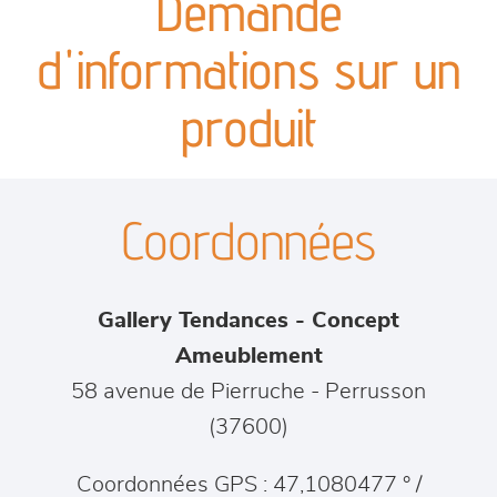
Demande
canapés et fauteuils
d'informations sur un
séjours
produit
meubles de complément
Coordonnées
chambres et dressing
literie
Gallery Tendances - Concept
décoration
Ameublement
58 avenue de Pierruche
-
Perrusson
(
37600
)
Coordonnées GPS : 47,1080477 ° /