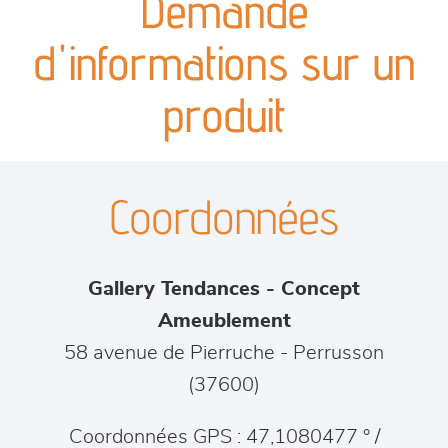
Demande
canapés et fauteuils
d'informations sur un
séjours
produit
meubles de complément
Coordonnées
chambres et dressing
literie
Gallery Tendances - Concept
décoration
Ameublement
58 avenue de Pierruche
-
Perrusson
(
37600
)
Coordonnées GPS : 47,1080477 ° /