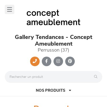
Panneau de gestion des cookies
lose
nu
Gallery Tendances - Concept
Ameublement
Perrusson (37)
NOS PRODUITS